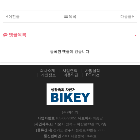
이전글
목록
다음글
댓글목록
등록된 댓글이 없습니다.
회사소개
사업연혁
사업실적
개인정보
이용약관
PC 버전
(주)바이키
사업자번호
105-86-93851
대표이사
최종남
[사업자주소]
서울시 성북구 화랑로33길 39, 2층
[물류센터]
경기도 광주시 능평로30번길 22-6
통신판매업
2011-서울성북-0146호