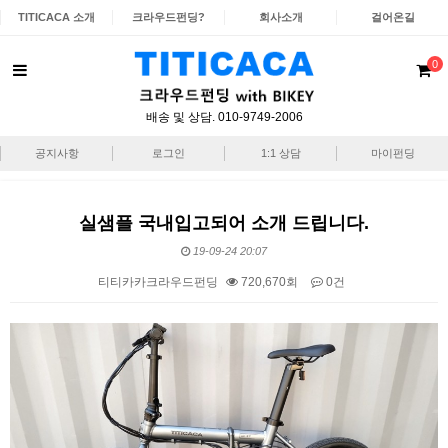
TITICACA 소개
크라우드펀딩?
회사소개
걸어온길
0
배송 및 상담. 010-9749-2006
공지사항
로그인
1:1 상담
마이펀딩
실샘플 국내입고되어 소개 드립니다.
19-09-24 20:07
티티카카크라우드펀딩
720,670회
0건
본문