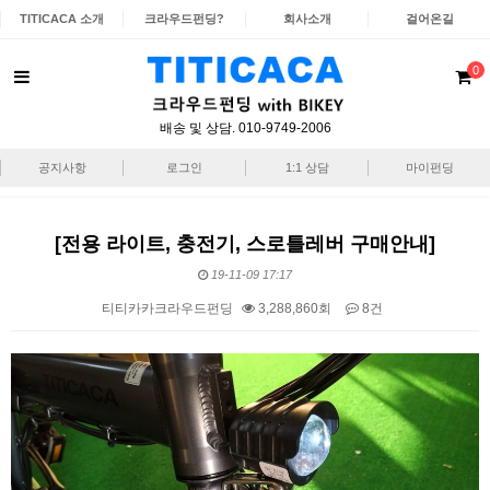
TITICACA 소개
크라우드펀딩?
회사소개
걸어온길
0
배송 및 상담. 010-9749-2006
공지사항
로그인
1:1 상담
마이펀딩
[전용 라이트, 충전기, 스로틀레버 구매안내]
19-11-09 17:17
티티카카크라우드펀딩
3,288,860회
8건
본문