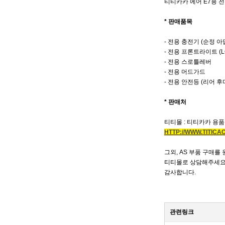
티티카카 에어 E7용 
* 판매품목
- 전용 충전기 (순정 아
- 전용 프론트라이트 (
- 전용 스로틀레버
- 전용 머드가드
- 전용 안전등 (리어 후
* 판매처
티티몰 : 티티카카 용
HTTP://WWW.TITIC
그외, AS 부품 구매를
티티몰로 상담해주세요
감사합니다.
관련링크