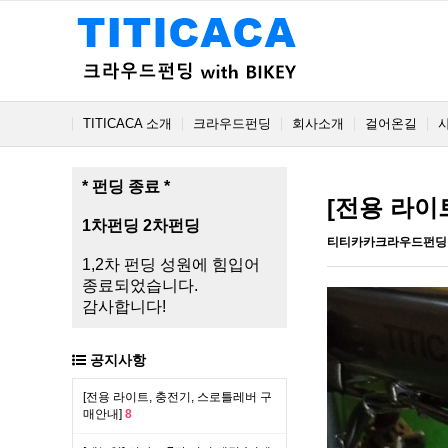
TITICACA 소개
크라우드펀딩
회사소개
걸어온길
* 펀딩 종료 *
[전용 라이
1차펀딩
2차펀딩
티티카카크라우드펀딩
1,2차 펀딩 성원에 힘입어
종료되었습니다.
감사합니다!
공지사항
[전용 라이트, 충전기, 스로틀레버 구
매안내]
8