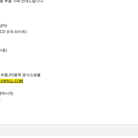
전용 부품 구매 안내드립니다.
답터)
LCD 조작 라이트)
미등)
품,부품,AS품목 공식쇼핑몰
ACAMALL.COM
 원하시면,
.