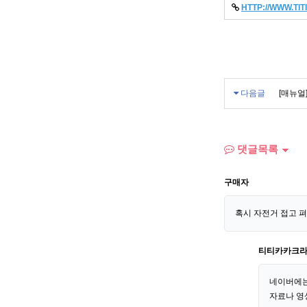
HTTP://WWW.TI
다음글
[매뉴얼
댓글목록
구매자
혹시 자전거 접고 
티티카카크
네이버에는
자료나 영