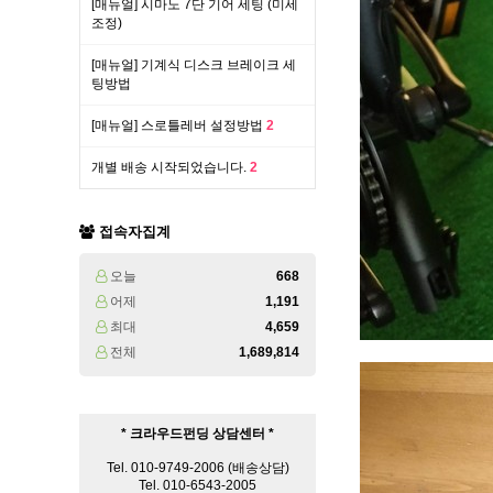
[매뉴얼] 시마노 7단 기어 세팅 (미세
조정)
[매뉴얼] 기계식 디스크 브레이크 세
팅방법
[매뉴얼] 스로틀레버 설정방법
2
개별 배송 시작되었습니다.
2
접속자집계
오늘
668
어제
1,191
최대
4,659
전체
1,689,814
* 크라우드펀딩 상담센터 *
Tel. 010-9749-2006 (배송상담)
Tel. 010-6543-2005