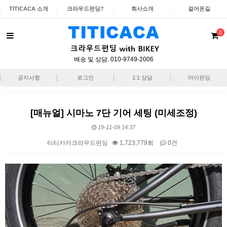
TITICACA 소개
크라우드펀딩?
회사소개
걸어온길
0
배송 및 상담. 010-9749-2006
공지사항
로그인
1:1 상담
마이펀딩
[매뉴얼] 시마노 7단 기어 세팅 (미세조정)
19-11-09 14:37
티티카카크라우드펀딩
1,723,779회
0건
본문