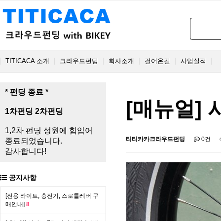
TITICACA 소개
크라우드펀딩
회사소개
걸어온길
사업실적
* 펀딩 종료 *
[매뉴얼] 
1차펀딩
2차펀딩
1,2차 펀딩 성원에 힘입어
티티카카크라우드펀딩
0건
종료되었습니다.
감사합니다!
공지사항
[전용 라이트, 충전기, 스로틀레버 구
매안내]
8