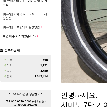
[매뉴얼] 시마노 7단 기어 세팅 (미세
조정)
[매뉴얼] 기계식 디스크 브레이크 세
팅방법
[매뉴얼] 스로틀레버 설정방법
2
개별 배송 시작되었습니다.
2
접속자집계
오늘
668
어제
1,191
최대
4,659
전체
1,689,814
안녕하세요.
* 크라우드펀딩 상담센터 *
Tel. 010-9749-2006 (배송상담)
시마노 7단 기
Tel. 010-6543-2005