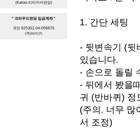
(Kakao.티티카카펀딩)
* 크라우드펀딩 입금계좌 *
1. 간단 세팅
국민 825301-04-056676
(주)바이키
- 뒷변속기 (뒷
있습니다.
- 손으로 돌릴
- 뒤에서 봤을
귀 (반바퀴) 
(주의. 너무 
서 조정)