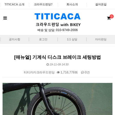
TITICACA 소개
크라우드펀딩?
회사소개
걸어온길
0
배송 및 상담. 010-9749-2006
공지사항
로그인
1:1 상담
마이펀딩
[매뉴얼] 기계식 디스크 브레이크 세팅방법
19-11-09 14:30
티티카카크라우드펀딩
1,716,778회
0건
본문