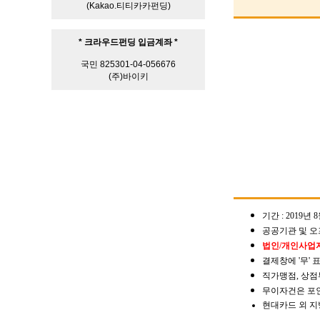
(Kakao.티티카카펀딩)
* 크라우드펀딩 입금계좌 *
국민 825301-04-056676
(주)바이키
기간 : 2019년 8
공공기관 및 오
법인/개인사업자
결제창에 '무'
직가맹점, 상점
무이자건은 포인
현대카드 외 지