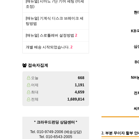
[매뉴얼] 시마노 7단 기어 세팅 (미세
조정)
현
[매뉴얼] 기계식 디스크 브레이크 세
팅방법
KB
[매뉴얼] 스로틀레버 설정방법
2
삼
개별 배송 시작되었습니다.
2
B
접속자집계
NH
오늘
668
어제
1,191
최대
4,659
전
전체
1,689,814
씨
* 크라우드펀딩 상담센터 *
Tel. 010-9749-2006 (배송상담)
2. 부분 무이자 할부 안
Tel. 010-6543-2005