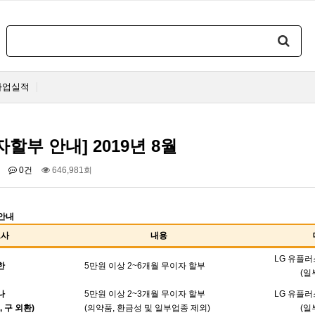
사업실적
할부 안내] 2019년 8월
0건
646,981회
 안내
드사
내용
LG 유플러
한
5만원 이상 2~6개월 무이자 할부
(일
나
5만원 이상 2~3개월 무이자 할부
LG 유플러
, 구 외환)
(의약품, 환금성 및 일부업종 제외)
(일