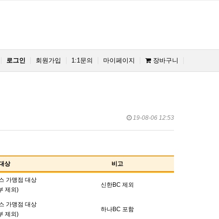
로그인
회원가입
1:1문의
마이페이지
장바구니
19-08-06 12:53
대상
비고
스 가맹점 대상
신한BC 제외
부 제외)
스 가맹점 대상
하나BC 포함
부 제외)