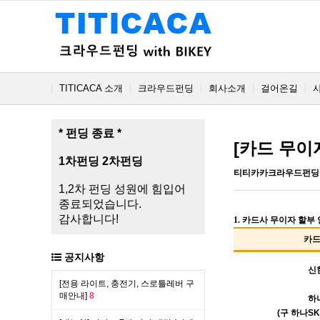
TITICACA 소개
크라우드펀딩
회사소개
걸어온길
* 펀딩 종료 *
[카드 무이자
1차펀딩
2차펀딩
티티카카크라우드펀딩
1,2차 펀딩 성원에 힘입어
종료되었습니다.
감사합니다!
1. 카드사 무이자 할부
카
공지사항
신
[전용 라이트, 충전기, 스로틀레버 구
매안내]
8
하
(구 하나SK