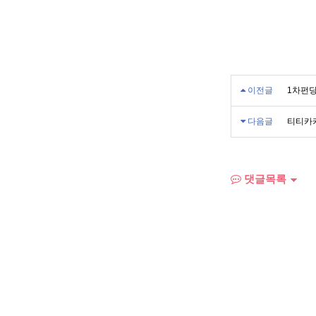
이전글
1차펀딩
다음글
티티카카
댓글목록