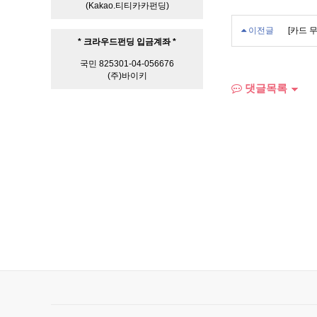
(Kakao.티티카카펀딩)
이전글
[카드 
* 크라우드펀딩 입금계좌 *
국민 825301-04-056676
(주)바이키
댓글목록