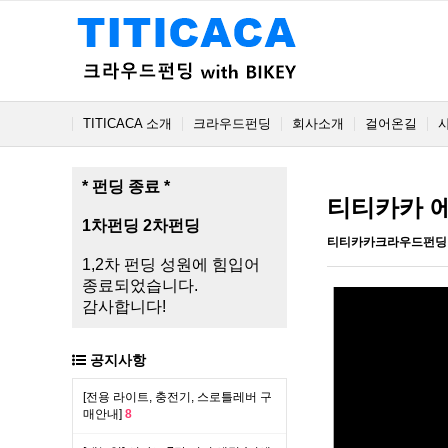
TITICACA 소개
크라우드펀딩
회사소개
걸어온길
* 펀딩 종료 *
티티카카 에
1차펀딩
2차펀딩
티티카카크라우드펀딩
1,2차 펀딩 성원에 힘입어
종료되었습니다.
감사합니다!
공지사항
[전용 라이트, 충전기, 스로틀레버 구
매안내]
8