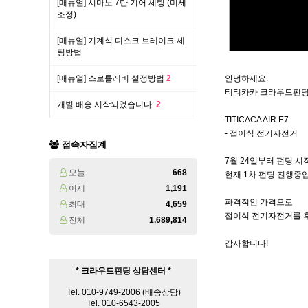
[매뉴얼] 시마노 7단 기어 세팅 (미세
조정)
[매뉴얼] 기계식 디스크 브레이크 세
팅방법
[매뉴얼] 스로틀레버 설정방법
2
안녕하세요.
티티카카 크라우드펀딩
개별 배송 시작되었습니다.
2
TITICACA AIR E7
- 접이식 전기자전거
접속자집계
7월 24일부터 펀딩 
오늘
668
현재 1차 펀딩 진행중
어제
1,191
파격적인 가격으로
최대
4,659
접이식 전기자전거를 
전체
1,689,814
감사합니다!
* 크라우드펀딩 상담센터 *
Tel. 010-9749-2006 (배송상담)
Tel. 010-6543-2005