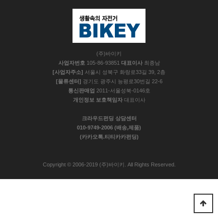
(주)바이키
사업자번호
105-86-93851
대표이사
최종남
[사업자주소]
서울시 성북구 화랑로33길 39, 2층
[물류센터]
경기도 광주시 능평로30번길 22-6
통신판매업
2011-서울성북-0146호
개인정보 보호책임자
대표이사
크라우드펀딩 상담센터
010-9749-2006 (배송,제품)
(카카오톡.티티카카펀딩)
Copyright © 2006-2019 (주)바이키. All Rights Reserved.