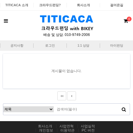
TITICACA 소개
크라우드펀딩?
회사소개
걸어온길
0
배송 및 상담. 010-9749-2006
공지사항
로그인
1:1 상담
마이펀딩
게시물이 없습니다.
회사소개
사업연혁
사업실적
개인정보
이용약관
PC 버전