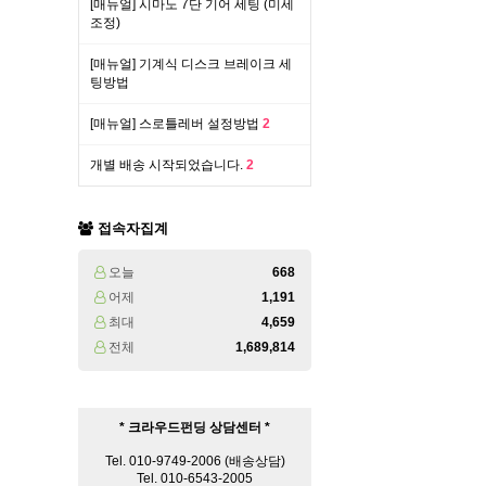
[매뉴얼] 시마노 7단 기어 세팅 (미세
조정)
처음
이전
[매뉴얼] 기계식 디스크 브레이크 세
팅방법
[매뉴얼] 스로틀레버 설정방법
2
개별 배송 시작되었습니다.
2
접속자집계
오늘
668
어제
1,191
최대
4,659
전체
1,689,814
* 크라우드펀딩 상담센터 *
Tel. 010-9749-2006 (배송상담)
Tel. 010-6543-2005