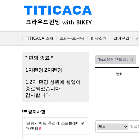
TITICACA 소개
크라우드펀딩
회사소개
걸어온길
* 펀딩 종료 *
Total 20건
4740 페이지
1차펀딩
2차펀딩
번호
1,2차 펀딩 성원에 힘입어
종료되었습니다.
감사합니다!
공지사항
[전용 라이트, 충전기, 스로틀레버 구
매안내]
8