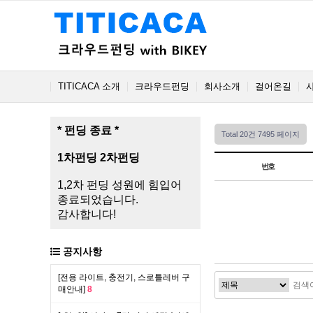
TITICACA 소개
크라우드펀딩
회사소개
걸어온길
* 펀딩 종료 *
Total 20건
7495 페이지
1차펀딩
2차펀딩
번호
1,2차 펀딩 성원에 힘입어
종료되었습니다.
감사합니다!
공지사항
[전용 라이트, 충전기, 스로틀레버 구
매안내]
8