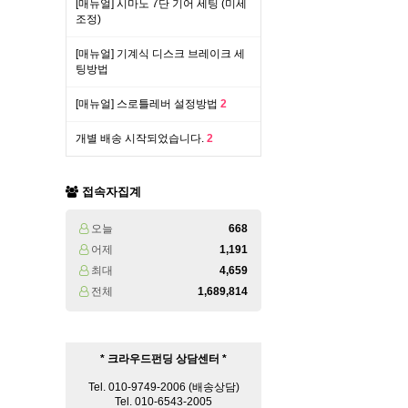
[매뉴얼] 시마노 7단 기어 세팅 (미세
조정)
처음
이전
[매뉴얼] 기계식 디스크 브레이크 세
팅방법
[매뉴얼] 스로틀레버 설정방법
2
개별 배송 시작되었습니다.
2
접속자집계
오늘
668
어제
1,191
최대
4,659
전체
1,689,814
* 크라우드펀딩 상담센터 *
Tel. 010-9749-2006 (배송상담)
Tel. 010-6543-2005