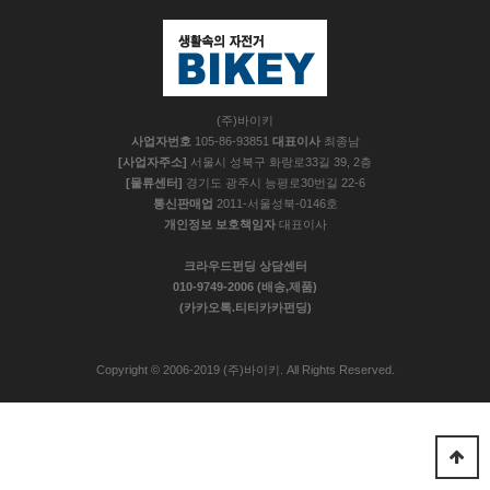
(주)바이키
사업자번호
105-86-93851
대표이사
최종남
[사업자주소]
서울시 성북구 화랑로33길 39, 2층
[물류센터]
경기도 광주시 능평로30번길 22-6
통신판매업
2011-서울성북-0146호
개인정보 보호책임자
대표이사
크라우드펀딩 상담센터
010-9749-2006 (배송,제품)
(카카오톡.티티카카펀딩)
Copyright © 2006-2019 (주)바이키. All Rights Reserved.