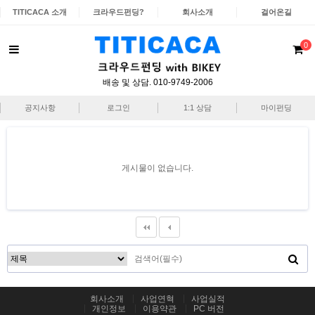
TITICACA 소개
크라우드펀딩?
회사소개
걸어온길
0
배송 및 상담. 010-9749-2006
공지사항
로그인
1:1 상담
마이펀딩
게시물이 없습니다.
회사소개
사업연혁
사업실적
개인정보
이용약관
PC 버전