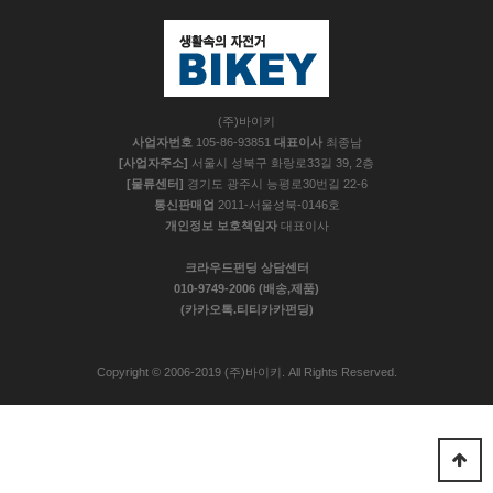
(주)바이키
사업자번호
105-86-93851
대표이사
최종남
[사업자주소]
서울시 성북구 화랑로33길 39, 2층
[물류센터]
경기도 광주시 능평로30번길 22-6
통신판매업
2011-서울성북-0146호
개인정보 보호책임자
대표이사
크라우드펀딩 상담센터
010-9749-2006 (배송,제품)
(카카오톡.티티카카펀딩)
Copyright © 2006-2019 (주)바이키. All Rights Reserved.