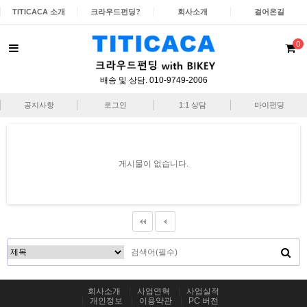
TITICACA 소개
크라우드펀딩?
회사소개
걸어온길
0
배송 및 상담. 010-9749-2006
공지사항
로그인
1:1 상담
마이펀딩
게시물이 없습니다.
회사소개
사업연혁
사업실적
개인정보
이용약관
PC 버전