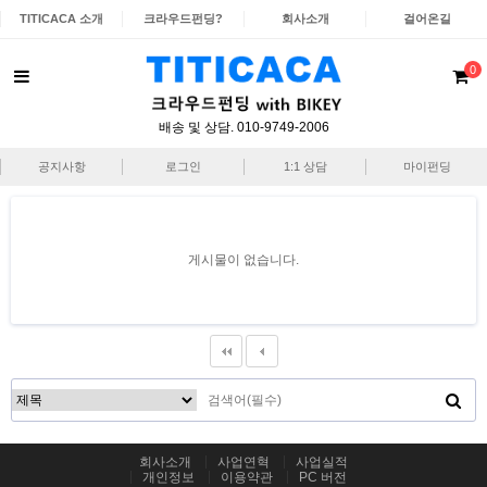
TITICACA 소개
크라우드펀딩?
회사소개
걸어온길
0
배송 및 상담. 010-9749-2006
공지사항
로그인
1:1 상담
마이펀딩
게시물이 없습니다.
회사소개
사업연혁
사업실적
개인정보
이용약관
PC 버전