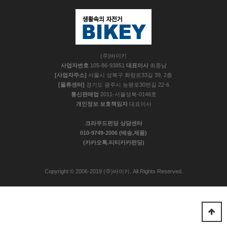
(주)바이키
사업자번호
105-86-93851
대표이사
최종남
[사업자주소]
서울시 성북구 화랑로33길 39, 2층
[물류센터]
경기도 광주시 능평로30번길 22-6
통신판매업
2011-서울성북-0146호
개인정보 보호책임자
대표이사
크라우드펀딩 상담센터
010-9749-2006 (배송,제품)
(카카오톡.티티카카펀딩)
Copyright © 2006-2019 (주)바이키. All Rights Reserved.