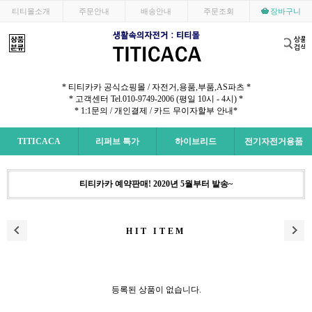
티티몰소개
주문안내
배송안내
주문조회
장바구니
* 티티카카 공식쇼핑몰 / 자전거,용품,부품,AS파츠 *
* 고객센터 Tel.010-9749-2006 (평일 10시 - 4시) *
*
1:1문의
/
개인결제
/
카드 무이자할부 안내
*
TITICACA
리퍼브 특가
하이브리드
전기자전거용품
티티카카 예약판매! 2020년 5월부터 발송~
HIT ITEM
등록된 상품이 없습니다.